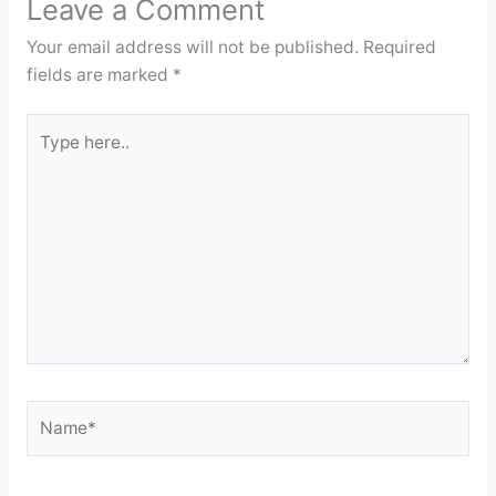
o
m
p
n
Leave a Comment
o
p
dl
Your email address will not be published.
Required
k
y
fields are marked
*
Type
here..
Name*