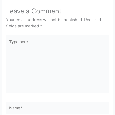
b
a
A
e
o
m
p
n
Leave a Comment
o
p
dl
Your email address will not be published.
Required
k
y
fields are marked
*
Type
here..
Name*