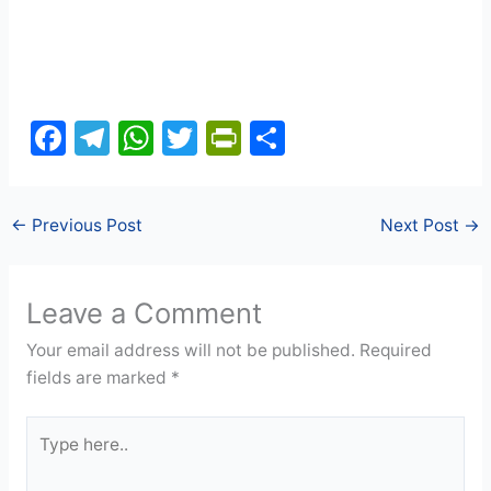
F
T
W
T
Pr
S
a
el
h
w
in
h
c
e
at
itt
tF
ar
←
Previous Post
Next Post
→
e
gr
s
er
ri
e
b
a
A
e
o
m
p
n
Leave a Comment
o
p
dl
Your email address will not be published.
Required
k
y
fields are marked
*
Type
here..