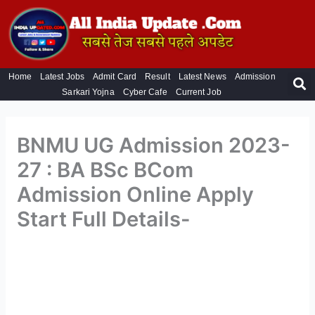
Skip
to
content
S
Home
Latest Jobs
Admit Card
Result
Latest News
Admission
Sarkari Yojna
Cyber Cafe
Current Job
BNMU UG Admission 2023-
27 : BA BSc BCom
Admission Online Apply
Start Full Details-