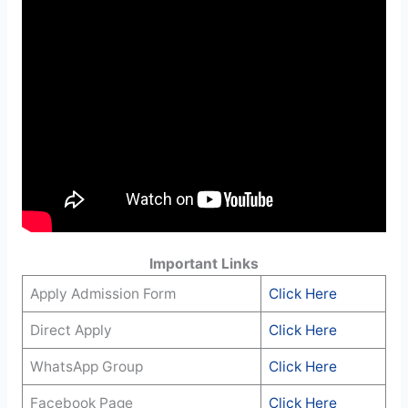
Important Links
Apply Admission Form
Click Here
Direct Apply
Click Here
WhatsApp Group
Click Here
Facebook Page
Click Here