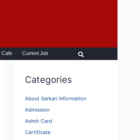
Search
 Cafe
Current Job
Categories
About Sarkari Information
Admission
Admit Card
Certificate