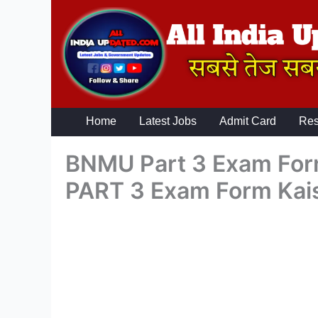
Skip
to
content
Home
Latest Jobs
Admit Card
Res
BNMU Part 3 Exam For
PART 3 Exam Form Kais