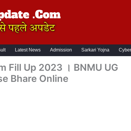
ult
Latest News
Admission
Sarkari Yojna
Cyber
m Fill Up 2023 । BNMU UG
e Bhare Online